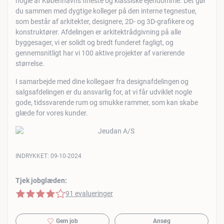
nogle af Københavns fineste og klassiske ejendomme. Det gør
du sammen med dygtige kolleger på den interne tegnestue,
som består af arkitekter, designere, 2D- og 3D-grafikere og
konstruktører. Afdelingen er arkitektrådgivning på alle
byggesager, vi er solidt og bredt funderet fagligt, og
gennemsnitligt har vi 100 aktive projekter af varierende
størrelse.
I samarbejde med dine kollegaer fra designafdelingen og
salgsafdelingen er du ansvarlig for, at vi får udviklet nogle
gode, tidssvarende rum og smukke rammer, som kan skabe
glæde for vores kunder.
INDRYKKET:
09-10-2024
Tjek jobglæden:
4 af 5 stjerner
91 evalueringer
Gem job
Ansøg