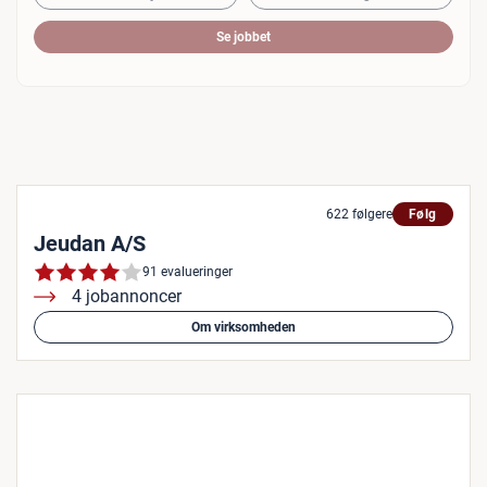
Se jobbet
622 følgere
Følg
Jeudan A/S
91 evalueringer
4 jobannoncer
Om virksomheden