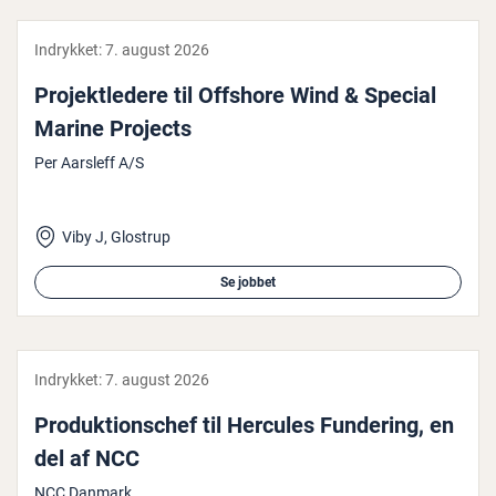
Indrykket:
7. august 2026
Pro­jekt­le­de­re til Offshore Wind & Special
Marine Projects
Per Aarsleff A/S
Viby J, Glostrup
Se jobbet
Indrykket:
7. august 2026
Pro­duk­tions­chef til Hercules Fundering, en
del af NCC
NCC Danmark