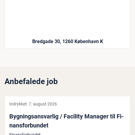
Bredgade 30, 1260 København K
Anbefalede job
Indrykket:
7. august 2026
Byg­nings­ansvar­lig / Facility Manager til Fi­
nans­for­bun­det
Finansforbundet