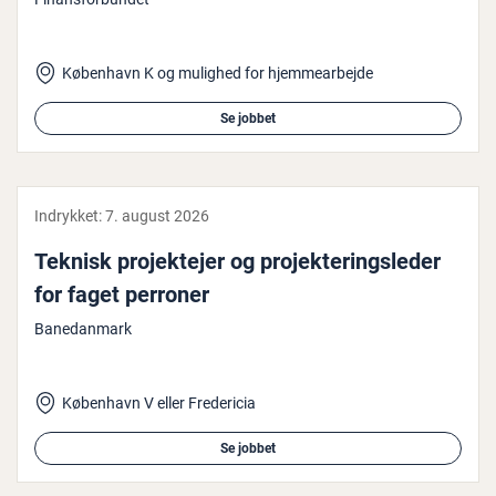
København K og mulighed for hjemmearbejde
Se jobbet
Indrykket:
7. august 2026
Teknisk pro­jek­te­jer og pro­jek­te­rings­le­der
for faget perroner
Banedanmark
København V eller Fredericia
Se jobbet