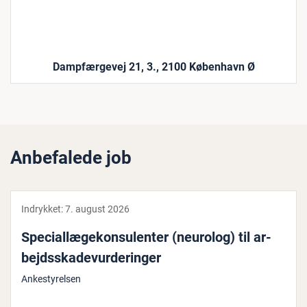
Dampfærgevej 21, 3., 2100 København Ø
Anbefalede job
Indrykket:
7. august 2026
Spe­ci­al­læge­kon­su­len­ter (neurolog) til ar­
bejds­ska­de­vur­de­rin­ger
Ankestyrelsen