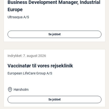
Business De­ve­l­op­ment Manager, In­du­stri­al
Europe
Ultraaqua A/S
Se jobbet
Indrykket:
7. august 2026
Vac­ci­na­tør til vores rej­se­kli­nik
European LifeCare Group A/S
Hørsholm
Se jobbet