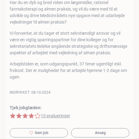
Har du en dyb og bred viden om lægemidler, rationel
farmakoterapi og almen praksis, og vil du være med til at
udvikle og drive Medicinrådets nye opgave med at udarbejde
vejledninger til almen praksis?
Vi forventer, at du tager et stort selvstændigt ansvar og vil
være en vigtig sparringspartner for dine kolleger og for
sekretariatets ledelse angående strategiske og driftsmæssige
aspekter af arbejdet med vejledning af almen praksis.
Arbejdstiden er, som udgangspunkt, 37 timer ugentligt inkl.
frokost. Der er muligheder for at arbejde hjemme 1-2 dage om
ugen.
INDRYKKET:
08-10-2024
Tjek jobglæden:
4 af 5 stjerner
10 evalueringer
Gem job
Ansøg