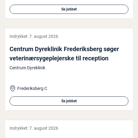
Se jobbet
Indrykket:
7. august 2026
Centrum Dy­r­e­kli­nik Fre­de­riks­berg søger
ve­te­ri­nær­sy­geple­jer­ske til reception
Centrum Dyreklinik
Frederiksberg C
Se jobbet
Indrykket:
7. august 2026