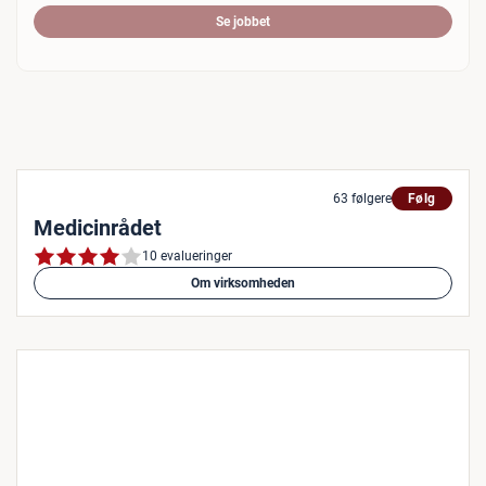
Se jobbet
63 følgere
Følg
Medicinrådet
10 evalueringer
Om virksomheden