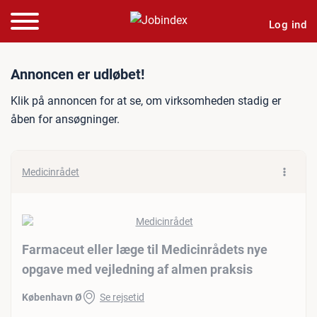
Log ind
Jobannonce: Farmaceut ell
Annoncen er udløbet!
Klik på annoncen for at se, om virksomheden stadig er
åben for ansøgninger.
Medicinrådet
Farmaceut eller læge til Medicinrådets nye
opgave med vejledning af almen praksis
København Ø
Se rejsetid