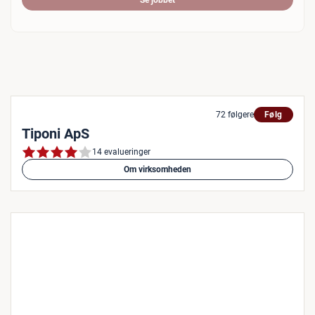
Se jobbet
72 følgere
Følg
Tiponi ApS
14 evalueringer
Om virksomheden