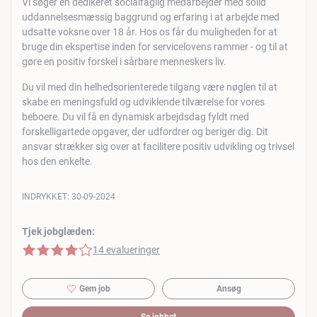
Vi søger en dedikeret socialfaglig medarbejder med solid
uddannelsesmæssig baggrund og erfaring i at arbejde med
udsatte voksne over 18 år. Hos os får du muligheden for at
bruge din ekspertise inden for servicelovens rammer - og til at
gøre en positiv forskel i sårbare menneskers liv.
Du vil med din helhedsorienterede tilgang være nøglen til at
skabe en meningsfuld og udviklende tilværelse for vores
beboere. Du vil få en dynamisk arbejdsdag fyldt med
forskelligartede opgaver, der udfordrer og beriger dig. Dit
ansvar strækker sig over at facilitere positiv udvikling og trivsel
hos den enkelte.
INDRYKKET:
30-09-2024
Tjek jobglæden:
4 af 5 stjerner
14 evalueringer
Gem job
Ansøg