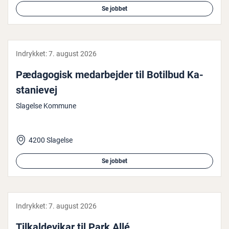
Se jobbet
Indrykket:
7. august 2026
Pæ­da­go­gisk me­d­ar­bej­der til Botilbud Ka­
sta­nie­vej
Slagelse Kommune
4200 Slagelse
Se jobbet
Indrykket:
7. august 2026
Til­kal­de­vi­kar til Park Allé