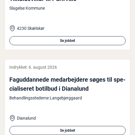
Slagelse Kommune
4230 Skælskør
Se jobbet
Indrykket:
6. august 2026
Fag­ud­dan­ne­de me­d­ar­bej­de­re søges til spe­
ci­a­li­se­ret botilbud i Dianalund
Behandlingsstederne Langebjerggaard
Dianalund
Se jobbet