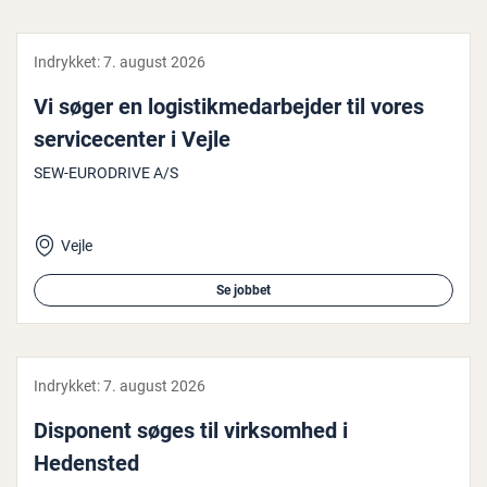
Indrykket:
7. august 2026
Vi søger en lo­gi­stik­me­d­ar­bej­der til vores
ser­vi­ce­cen­ter i Vejle
SEW-EURODRIVE A/S
Vejle
Se jobbet
Indrykket:
7. august 2026
Disponent søges til virk­som­hed i
Hedensted