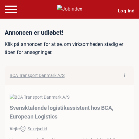
Log ind
Jobannonce: Svensktalende
Annoncen er udløbet!
Klik på annoncen for at se, om virksomheden stadig er
åben for ansøgninger.
BCA Transport Danmark A/S
Svensktalende logistikassistent hos BCA,
European Logistics
Vejle
Se rejsetid