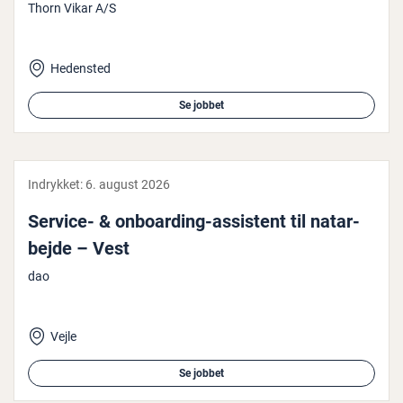
Thorn Vikar A/S
Hedensted
Se jobbet
Indrykket:
6. august 2026
Service- & on­bo­ar­ding-assistent til na­t­a­r­
bej­de – Vest
dao
Vejle
Se jobbet