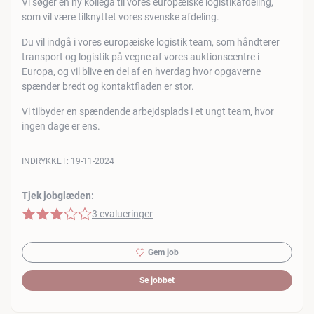
Vi søger en ny kollega til vores europæiske logistikafdeling,
som vil være tilknyttet vores svenske afdeling.
Du vil indgå i vores europæiske logistik team, som håndterer
transport og logistik på vegne af vores auktionscentre i
Europa, og vil blive en del af en hverdag hvor opgaverne
spænder bredt og kontaktfladen er stor.
Vi tilbyder en spændende arbejdsplads i et ungt team, hvor
ingen dage er ens.
INDRYKKET:
19-11-2024
Tjek jobglæden:
3 af 5 stjerner
3 evalueringer
Gem job
Se jobbet