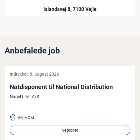
Islandsvej 8, 7100 Vejle
Anbefalede job
Indrykket:
8. august 2026
Nat­dis­po­nent til National Di­stri­bu­tion
Nagel Liller A/S
Vejle Øst
Se jobbet