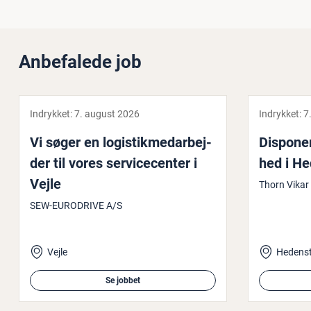
Anbefalede job
Indrykket:
7. august 2026
Indrykket:
7
Vi søger en lo­gi­stik­me­d­ar­bej­
Disponen
der til vores ser­vi­ce­cen­ter i
hed i H
Vejle
Thorn Vikar
SEW-EURODRIVE A/S
Vejle
Hedens
Se jobbet