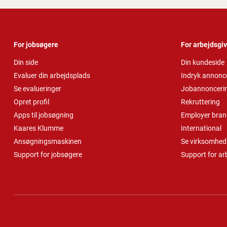
For jobsøgere
For arbejdsgi
Din side
Din kundeside
Evaluer din arbejdsplads
Indryk annonc
Se evalueringer
Jobannonceri
Opret profil
Rekruttering
Apps til jobsøgning
Employer bran
Kaares Klumme
International
Ansøgningsmaskinen
Se virksomheds
Support for jobsøgere
Support for ar