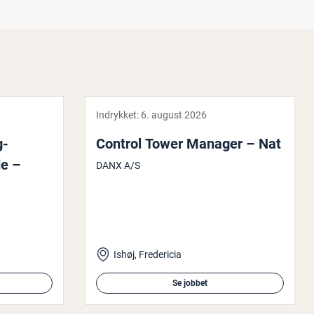
Indrykket:
6. august 2026
g-
Control Tower Manager – Nat
­de –
DANX A/S
Ishøj, Fredericia
Se jobbet