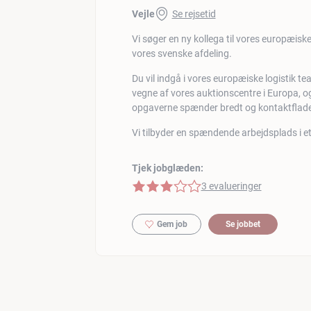
Vejle
Se rejsetid
Vi søger en ny kollega til vores europæiske 
vores svenske afdeling.
Du vil indgå i vores europæiske logistik t
vegne af vores auktionscentre i Europa, og 
opgaverne spænder bredt og kontaktfladen
Vi tilbyder en spændende arbejdsplads i e
Tjek jobglæden:
3 af 5 stjerner
3 evalueringer
Gem job
Se jobbet