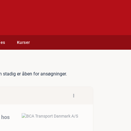
des
Kurser
e logistikassistent hos BCA
 stadig er åben for ansøgninger.
 hos