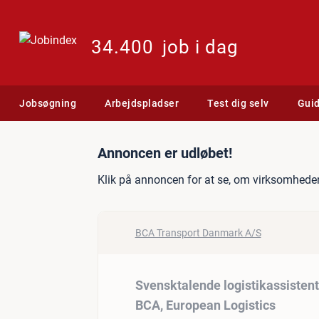
34.400
job i dag
Jobsøgning
Arbejdspladser
Test dig selv
Gui
Jobannonce: Svensktalend
Annoncen er udløbet!
Klik på annoncen for at se, om virksomheden
BCA Transport Danmark A/S
Svensktalende logistikassistent
BCA, European Logistics