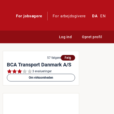
For jobsøgere
For arbejdsgivere
DA
EN
Log ind
Opret profil
, European Logistics
57 følgere
Følg
BCA Transport Danmark A/S
3 evalueringer
Om virksomheden