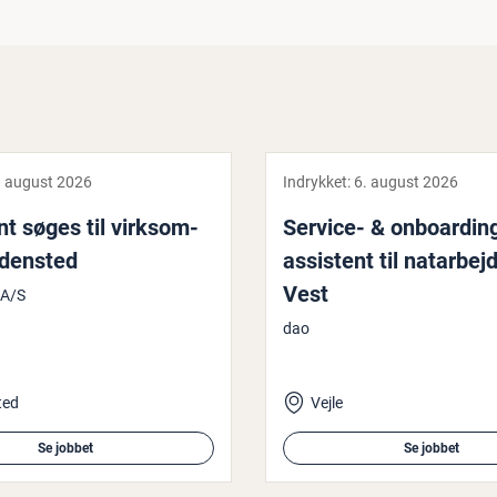
. august 2026
Indrykket:
6. august 2026
t søges til virk­som­
Service- & on­bo­ar­din
edensted
assistent til na­t­a­r­bej
Vest
 A/S
dao
ted
Vejle
Se jobbet
Se jobbet