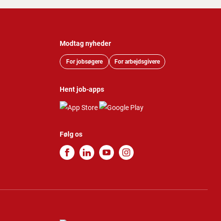
Modtag nyheder
For jobsøgere
For arbejdsgivere
Hent job-apps
Følg os