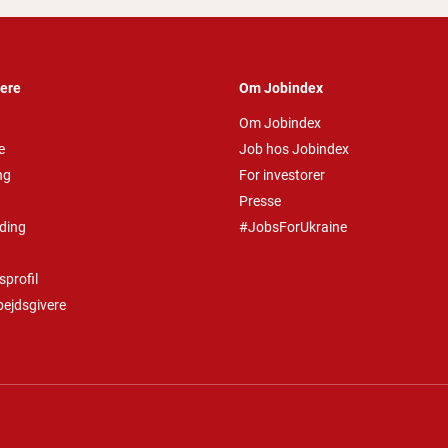
vere
Om Jobindex
Om Jobindex
e
Job hos Jobindex
ng
For investorer
Presse
ding
#JobsForUkraine
profil
bejdsgivere