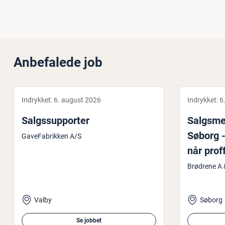
Anbefalede job
Indrykket:
6. august 2026
Indrykket:
6
Salgs­sup­por­ter
Salgs­me­
Søborg -
GaveFabrikken A/S
når prof
Brødrene A
Valby
Søborg
Se jobbet