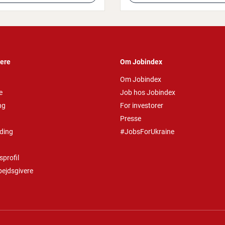
vere
Om Jobindex
Om Jobindex
e
Job hos Jobindex
ng
For investorer
Presse
ding
#JobsForUkraine
profil
bejdsgivere