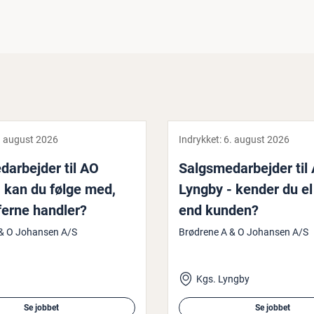
. august 2026
Indrykket:
6. august 2026
d­ar­bej­der til AO
Salgs­me­d­ar­bej­der til
 kan du følge med,
Lyngby - kender du el
ferne handler?
end kunden?
 & O Johansen A/S
Brødrene A & O Johansen A/S
Kgs. Lyngby
Se jobbet
Se jobbet