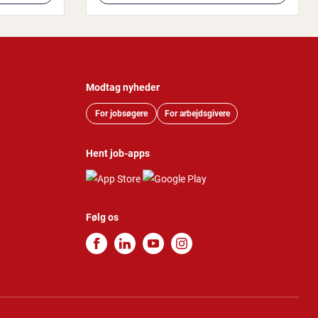
Modtag nyheder
For jobsøgere
For arbejdsgivere
Hent job-apps
Følg os