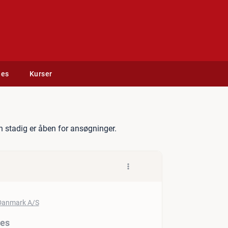
des
Kurser
 Manager – B2B Sales
 stadig er åben for ansøgninger.
les