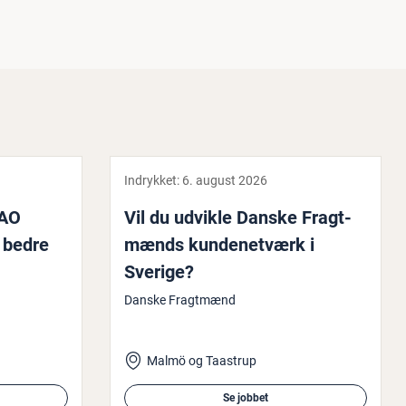
Indrykket:
6. august 2026
 AO
Vil du udvikle Danske Fragt­
 bedre
mænds kun­de­net­værk i
Sverige?
Danske Fragtmænd
Malmö og Taastrup
Se jobbet