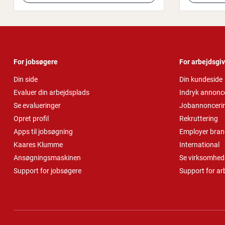
For jobsøgere
For arbejdsgi
Din side
Din kundeside
Evaluer din arbejdsplads
Indryk annonc
Se evalueringer
Jobannonceri
Opret profil
Rekruttering
Apps til jobsøgning
Employer bran
Kaares Klumme
International
Ansøgningsmaskinen
Se virksomheds
Support for jobsøgere
Support for ar