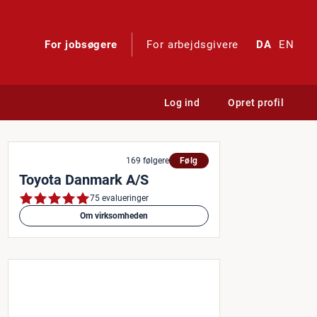
For jobsøgere
For arbejdsgivere
DA
EN
Log ind
Opret profil
169 følgere
Følg
Toyota Danmark A/S
75 evalueringer
Om virksomheden