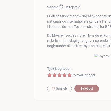
Søborg
Se rejsetid
Er du passioneret omkring at skabe stærk
nationale og internationale kunder? Har du 
til at arbejde med Toyotas strategi for B
Du bliver en succes i rollen, hvis du er ko
rolle, hvor dine daglige opgaver spænder f
nøglekunder til at sikre Toyotas strategier.
Tjek jobglæden:
5 af 5 stjerner
75 evalueringer
Gem job
Se jobbet