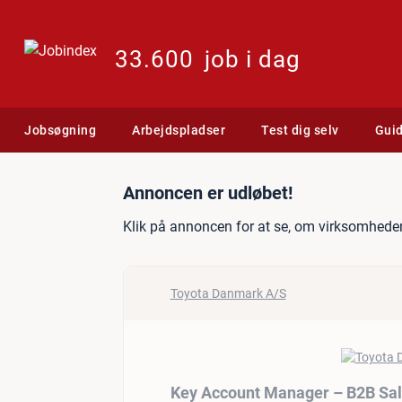
33.600
job i dag
Jobsøgning
Arbejdspladser
Test dig selv
Gui
Jobannonce: Key Account
Annoncen er udløbet!
Klik på annoncen for at se, om virksomheden
Toyota Danmark A/S
Key Account Manager – B2B Sa