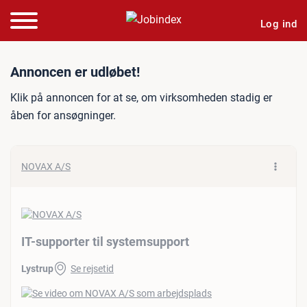
Log ind
Jobannonce: IT-supporter 
Annoncen er udløbet!
Klik på annoncen for at se, om virksomheden stadig er
åben for ansøgninger.
NOVAX A/S
IT-supporter til systemsupport
Lystrup
Se rejsetid