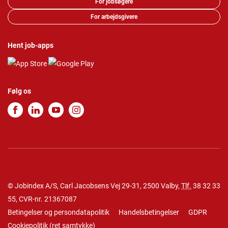
For jobsøgere
For arbejdsgivere
Hent job-apps
Følg os
© Jobindex A/S, Carl Jacobsens Vej 29-31, 2500 Valby,
Tlf.
38 32 33
55
, CVR-nr. 21367087
Betingelser og persondatapolitik
Handelsbetingelser
GDPR
Cookiepolitik
(
ret samtykke
)