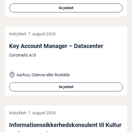
Se jobbet
Indrykket:
7. august 2026
Key Account Manager – Da­ta­cen­ter
Coromatic A/S
Aarhus, Odense eller Roskilde
Se jobbet
Indrykket:
7. august 2026
In­for­ma­tions­sik­ker­heds­kon­su­lent til Kultur