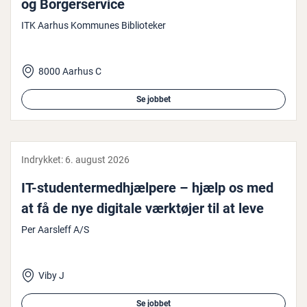
og Bor­ger­ser­vi­ce
ITK Aarhus Kommunes Biblioteker
8000 Aarhus C
Se jobbet
Indrykket:
6. august 2026
IT-stu­den­ter­med­hjæl­pe­re – hjælp os med
at få de nye digitale værktøjer til at leve
Per Aarsleff A/S
Viby J
Se jobbet