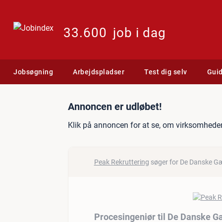
33.600
job i dag
Jobsøgning
Arbejdspladser
Test dig selv
Gui
Jobannonce: Procesingeniø
Annoncen er udløbet!
Klik på annoncen for at se, om virksomheden
Peak Rekruttering
søger for De Danske Gæ
Procesingeniør til De Danske G