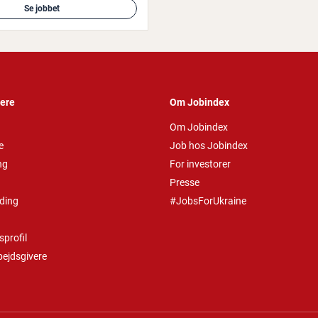
Se jobbet
vere
Om Jobindex
Om Jobindex
e
Job hos Jobindex
ng
For investorer
Presse
ding
#JobsForUkraine
profil
bejdsgivere