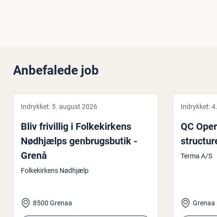
Anbefalede job
Indrykket:
5. august 2026
Indrykket:
4
Bliv frivillig i Fol­kekir­kens
QC Oper
Nødhjælps gen­brugs­bu­tik -
struc­tu­
Grenå
Terma A/S
Folkekirkens Nødhjælp
8500 Grenaa
Grenaa