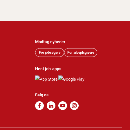
Modtag nyheder
For jobsøgere
For arbejdsgivere
Hent job-apps
Følg os