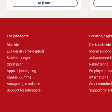
Se jobbet
For jobsøgere
For arbejdsgi
Din side
Din kundeside
Evaluer din arbejdsplads
Indryk annonc
Se evalueringer
Jobannonceri
Opret profil
Rekruttering
Apps til jobsøgning
Employer bran
Kaares Klumme
International
Ansøgningsmaskinen
Se virksomheds
Support for jobsøgere
Support for ar