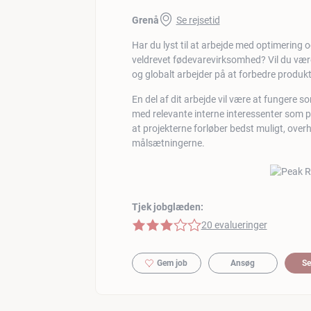
Grenå
Se rejsetid
Har du lyst til at arbejde med optimering 
veldrevet fødevarevirksomhed? Vil du være 
og globalt arbejder på at forbedre produk
En del af dit arbejde vil være at fungere so
med relevante interne interessenter som pr
at projekterne forløber bedst muligt, over
målsætningerne.
Tjek jobglæden:
3 af 5 stjerner
20 evalueringer
Gem job
Ansøg
Se