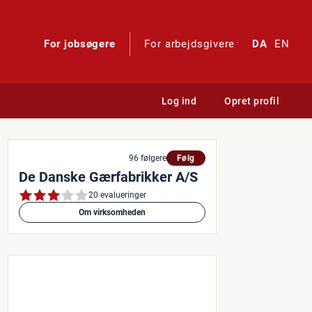
For jobsøgere
For arbejdsgivere
DA
EN
Log ind
Opret profil
er i Grenaa
96 følgere
Følg
De Danske Gærfabrikker A/S
20 evalueringer
Om virksomheden