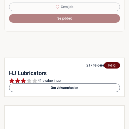
Gem job
Se jobbet
217 følgere
Følg
HJ Lubricators
41 evalueringer
Om virksomheden