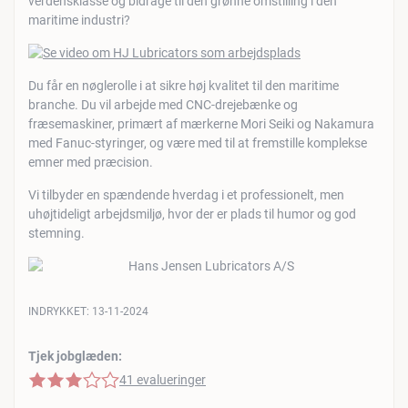
verdensklasse og bidrage til den grønne omstilling i den
maritime industri?
Du får en nøglerolle i at sikre høj kvalitet til den maritime
branche. Du vil arbejde med CNC-drejebænke og
fræsemaskiner, primært af mærkerne Mori Seiki og Nakamura
med Fanuc-styringer, og være med til at fremstille komplekse
emner med præcision.
Vi tilbyder en spændende hverdag i et professionelt, men
uhøjtideligt arbejdsmiljø, hvor der er plads til humor og god
stemning.
INDRYKKET:
13-11-2024
Tjek jobglæden:
3 af 5 stjerner
41 evalueringer