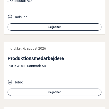
JKF Industri A/S
Hadsund
Se jobbet
Indrykket:
6. august 2026
Pro­duk­tions­me­d­ar­bej­de­re
ROCKWOOL Danmark A/S
Hobro
Se jobbet