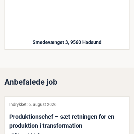
Smedevænget 3, 9560 Hadsund
Anbefalede job
Indrykket:
6. august 2026
Pro­duk­tions­chef – sæt retningen for en
pro­duk­tion i trans­for­ma­tion