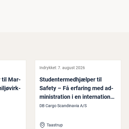
Indrykket:
7. august 2026
 til Mar­
Stu­den­ter­med­hjæl­per til
il­jøvirk­
Safety – Få erfaring med ad­
mi­ni­stra­tion i en in­ter­na­tio­nal
jer­n­ba­ne­virk­som­hed
DB Cargo Scandinavia A/S
Taastrup