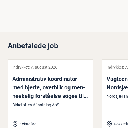
Anbefalede job
Indrykket:
7. august 2026
Indrykket:
7
Ad­mi­ni­stra­tiv ko­or­di­na­tor
Vagt­cen­t
med hjerte, overblik og men­
Nord­s­j
ne­ske­lig for­stå­el­se søges til
Nordsjælla
Bir­ke­tof­ten
Birketoften Aflastning ApS
Kvistgård
Kokkeda