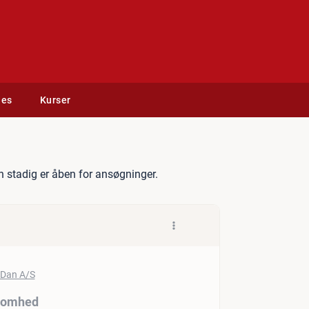
des
Kurser
inator til vandvirksomhed
 stadig er åben for ansøgninger.
ksomhed