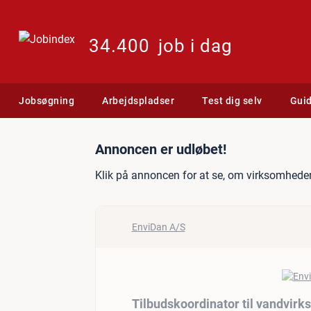
34.400
job i dag
Jobsøgning
Arbejdspladser
Test dig selv
Gui
Jobannonce: Tilbudskoord
Annoncen er udløbet!
Klik på annoncen for at se, om virksomheden
EnviDan A/S
Tilbudskoordinator til vandvir