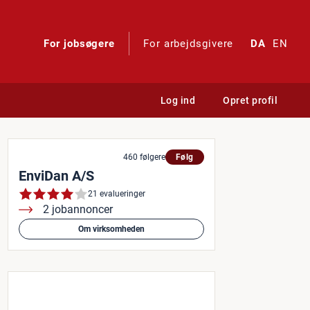
For jobsøgere
For arbejdsgivere
DA
EN
Log ind
Opret profil
460 følgere
Følg
EnviDan A/S
21 evalueringer
2 jobannoncer
Om virksomheden