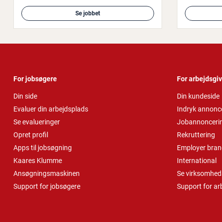
Se jobbet
For jobsøgere
For arbejdsgi
Din side
Din kundeside
Evaluer din arbejdsplads
Indryk annonc
Se evalueringer
Jobannonceri
Opret profil
Rekruttering
Apps til jobsøgning
Employer bran
Kaares Klumme
International
Ansøgningsmaskinen
Se virksomheds
Support for jobsøgere
Support for ar