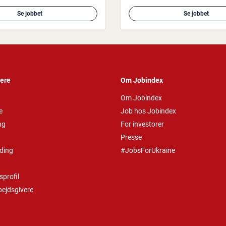
Se jobbet
Se jobbet
vere
Om Jobindex
Om Jobindex
e
Job hos Jobindex
ng
For investorer
Presse
ding
#JobsForUkraine
profil
bejdsgivere