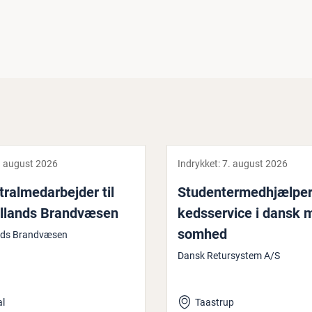
. august 2026
Indrykket:
7. august 2026
ral­me­d­ar­bej­der til
Stu­den­ter­med­hjæl­per
æl­lands Brand­væ­sen
keds­ser­vi­ce i dansk m
som­hed
nds Brandvæsen
Dansk Retursystem A/S
l
Taastrup