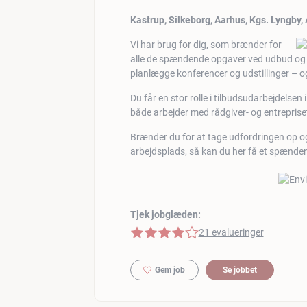
Kastrup, Silkeborg, Aarhus, Kgs. Lyngby,
Vi har brug for dig, som brænder for
alle de spændende opgaver ved udbud og ti
planlægge konferencer og udstillinger – o
Du får en stor rolle i tilbudsudarbejdelse
både arbejder med rådgiver- og entreprise
Brænder du for at tage udfordringen op og 
arbejdsplads, så kan du her få et spænden
Tjek jobglæden:
4 af 5 stjerner
21 evalueringer
Gem job
Se jobbet