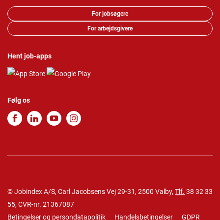
For jobsøgere
For arbejdsgivere
Hent job-apps
Følg os
© Jobindex A/S, Carl Jacobsens Vej 29-31, 2500 Valby,
Tlf.
38 32 33
55
, CVR-nr. 21367087
Betingelser og persondatapolitik
Handelsbetingelser
GDPR