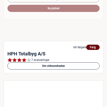
Se jobbet
68 følgere
Følg
HPH Totalbyg A/S
7 evalueringer
Om virksomheden