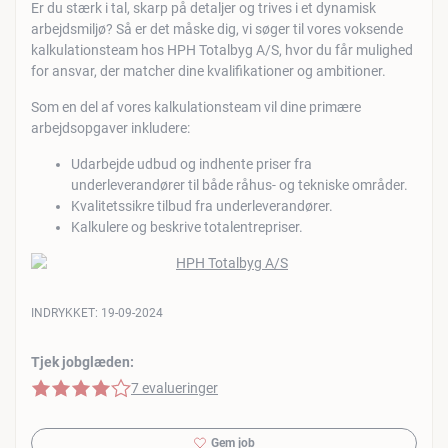
Er du stærk i tal, skarp på detaljer og trives i et dynamisk
arbejdsmiljø? Så er det måske dig, vi søger til vores voksende
kalkulationsteam hos HPH Totalbyg A/S, hvor du får mulighed
for ansvar, der matcher dine kvalifikationer og ambitioner.
Som en del af vores kalkulationsteam vil dine primære
arbejdsopgaver inkludere:
Udarbejde udbud og indhente priser fra
underleverandører til både råhus- og tekniske områder.
Kvalitetssikre tilbud fra underleverandører.
Kalkulere og beskrive totalentrepriser.
INDRYKKET:
19-09-2024
Tjek jobglæden:
4 af 5 stjerner
7 evalueringer
Gem job