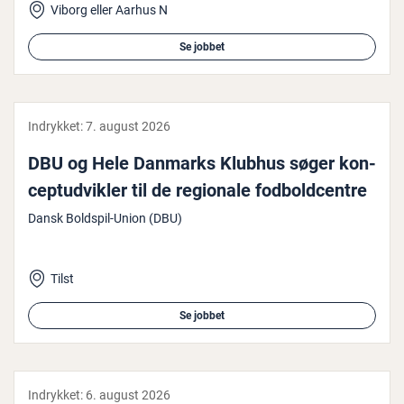
Viborg eller Aarhus N
Se jobbet
Indrykket:
7. august 2026
DBU og Hele Danmarks Klubhus søger kon­
cep­t­ud­vik­ler til de regionale fod­bold­cen­tre
Dansk Boldspil-Union (DBU)
Tilst
Se jobbet
Indrykket:
6. august 2026