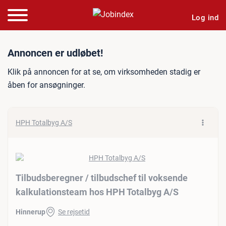
Log ind
Jobannonce: Tilbudsberegn
Annoncen er udløbet!
Klik på annoncen for at se, om virksomheden stadig er
åben for ansøgninger.
HPH Totalbyg A/S
Tilbudsberegner /​ tilbudschef til voksende
kalkulationsteam hos HPH Totalbyg A/​S
Hinnerup
Se rejsetid