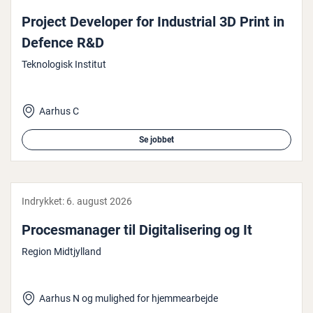
Project Developer for In­du­stri­al 3D Print in
Defence R&D
Teknologisk Institut
Aarhus C
Se jobbet
Indrykket:
6. august 2026
Pro­ces­ma­na­ger til Di­gi­ta­li­se­ring og It
Region Midtjylland
Aarhus N og mulighed for hjemmearbejde