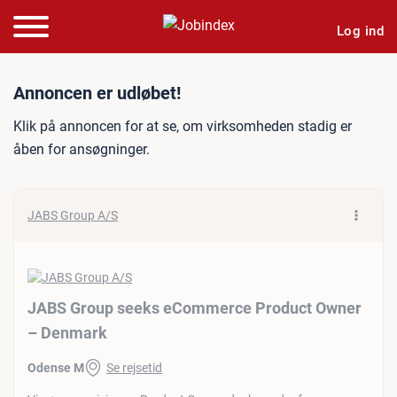
Log ind
Jobannonce: JABS Group 
Annoncen er udløbet!
Klik på annoncen for at se, om virksomheden stadig er
åben for ansøgninger.
JABS Group A/S
JABS Group seeks eCommerce Product Owner
– Denmark
Odense M
Se rejsetid