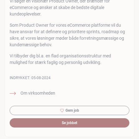
Vi søger en visionær Product Owner, der brænder for
eCommerce og ønsker at skabe de bedste digitale
kundeoplevelser.
Som Product Owner for vores eCommerce platforme vil du
have ansvar for at definere og prioritere sprints, roadmap og
sikre, at vores løsninger møder både forretningsmæssige og
kundemæssige behov.
Vi tilbyder dig bl.a. en flad organisationsstruktur med
mulighed for stærk faglig og personlig udvikling.
INDRYKKET:
05-08-2024
Om virksomheden
Gem job
Se jobbet