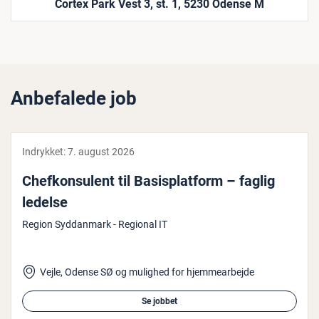
Cortex Park Vest 3, st. 1, 5230 Odense M
Anbefalede job
Indrykket:
7. august 2026
Chef­kon­su­lent til Ba­sis­plat­form – faglig
ledelse
Region Syddanmark - Regional IT
Vejle, Odense SØ og mulighed for hjemmearbejde
Se jobbet