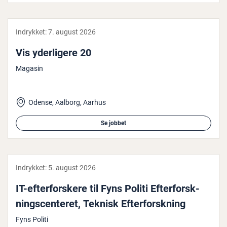
Indrykket:
7. august 2026
Vis yder­li­ge­re 20
Magasin
Odense, Aalborg, Aarhus
Se jobbet
Indrykket:
5. august 2026
IT-ef­ter­for­ske­re til Fyns Politi Ef­ter­forsk­
nings­cen­te­ret, Teknisk Ef­ter­forsk­ning
Fyns Politi