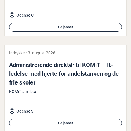
Odense C
Se jobbet
Indrykket:
3. august 2026
Ad­mi­ni­stre­ren­de direktør til KOMiT – It-
ledelse med hjerte for an­del­stan­ken og de
frie skoler
KOMiT a.m.b.a
Odense S
Se jobbet