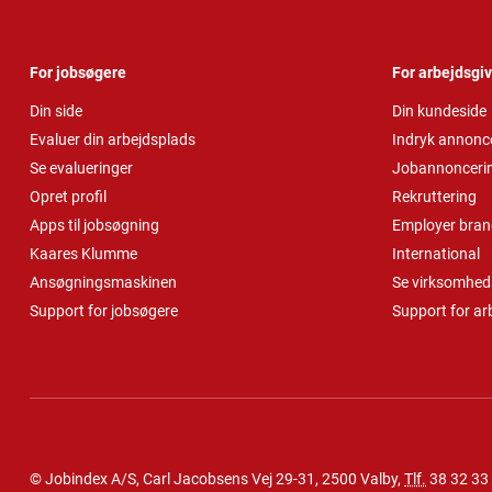
For jobsøgere
For arbejdsgi
Din side
Din kundeside
Evaluer din arbejdsplads
Indryk annonc
Se evalueringer
Jobannonceri
Opret profil
Rekruttering
Apps til jobsøgning
Employer bran
Kaares Klumme
International
Ansøgningsmaskinen
Se virksomheds
Support for jobsøgere
Support for ar
© Jobindex A/S, Carl Jacobsens Vej 29-31, 2500 Valby,
Tlf.
38 32 33