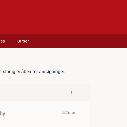
des
Kurser
der - Kongens Lyngby
 stadig er åben for ansøgninger.
by