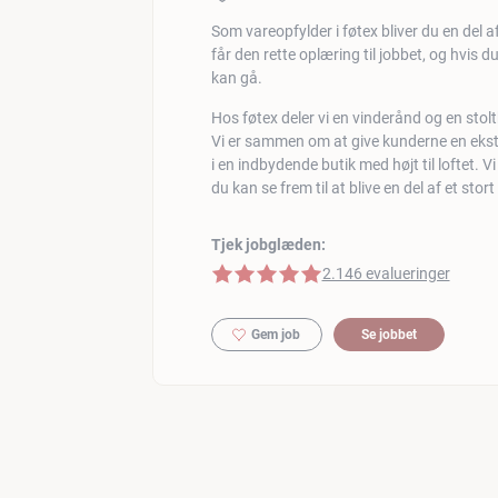
Som vareopfylder i føtex bliver du en del af 
får den rette oplæring til jobbet, og hvis d
kan gå.
Hos føtex deler vi en vinderånd og en stolt
Vi er sammen om at give kunderne en ekstr
i en indbydende butik med højt til loftet. Vi
du kan se frem til at blive en del af et st
Tjek jobglæden:
5 af 5 stjerner
2.146 evalueringer
Gem job
Se jobbet