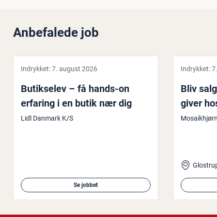
Anbefalede job
Indrykket:
7. august 2026
Indrykket:
7
Bu­tik­se­lev – få hands-on
Bliv salg
erfaring i en butik nær dig
gi­ver ho
Lidl Danmark K/S
Mosaikhjør
Glostrup
Se jobbet