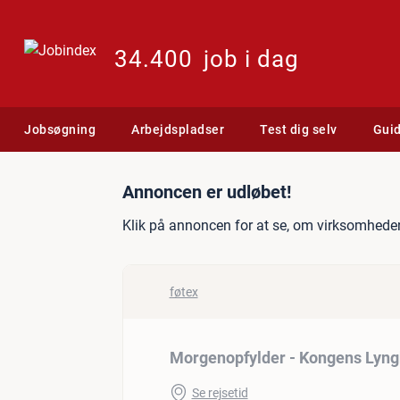
34.400
job i dag
Jobsøgning
Arbejdspladser
Test dig selv
Gui
Jobannonce: Morgenopfyl
Annoncen er udløbet!
Klik på annoncen for at se, om virksomheden
føtex
Morgenopfylder - Kongens Lyng
Se rejsetid