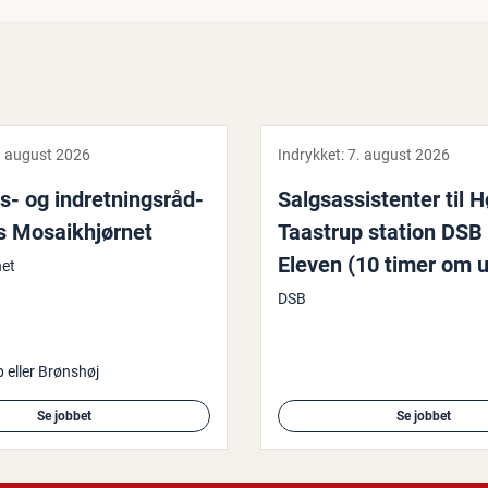
. august 2026
Indrykket:
7. august 2026
s- og in­dret­nings­rå­d­
Salgs­as­si­sten­ter til 
s Mosaik­hjør­net
Taastrup station DSB
Eleven (10 timer om 
net
DSB
 eller Brønshøj
Se jobbet
Se jobbet