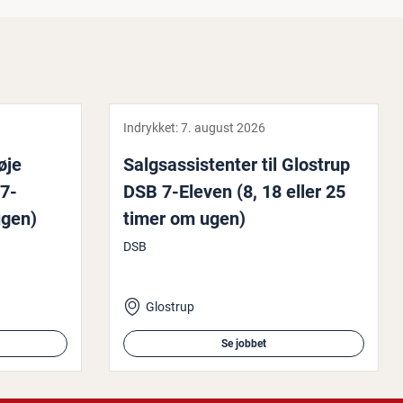
Indrykket:
7. august 2026
Høje
Salgs­as­si­sten­ter til Glostrup
 7-
DSB 7-Eleven (8, 18 eller 25
ugen)
timer om ugen)
DSB
Glostrup
Se jobbet