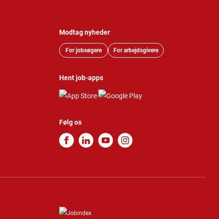
Modtag nyheder
For jobsøgere
For arbejdsgivere
Hent job-apps
Følg os