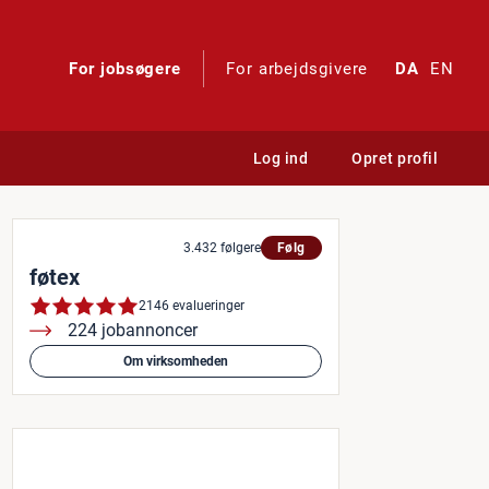
For jobsøgere
For arbejdsgivere
DA
EN
Log ind
Opret profil
3.432 følgere
Følg
føtex
2146 evalueringer
224 jobannoncer
Om virksomheden