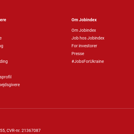
vere
Om Jobindex
Om Jobindex
e
Job hos Jobindex
ng
For investorer
Presse
ding
#JobsForUkraine
profil
bejdsgivere
 55
, CVR-nr. 21367087