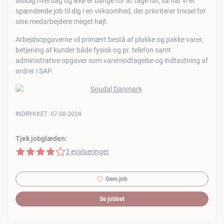
alsidig hverdag og ikke er bange for at tage fat, så har vi et
spændende job til dig i en virksomhed, der prioriterer trivsel for
sine medarbejdere meget højt.
Arbejdsopgaverne vil primært bestå af plukke og pakke varer,
betjening af kunder både fysisk og pr. telefon samt
administrative opgaver som varemodtagelse og indtastning af
ordrer i SAP.
INDRYKKET:
07-08-2024
Tjek jobglæden:
4 af 5 stjerner
3 evalueringer
Gem job
Se jobbet