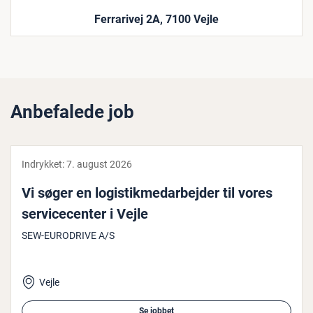
Ferrarivej 2A, 7100 Vejle
Anbefalede job
Indrykket:
7. august 2026
Vi søger en lo­gi­stik­me­d­ar­bej­der til vores
ser­vi­ce­cen­ter i Vejle
SEW-EURODRIVE A/S
Vejle
Se jobbet