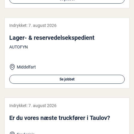
Indrykket:
7. august 2026
Lager- & re­ser­ve­del­s­eks­pe­di­ent
AUTOFYN
Middelfart
Se jobbet
Indrykket:
7. august 2026
Er du vores næste truck­fø­rer i Taulov?