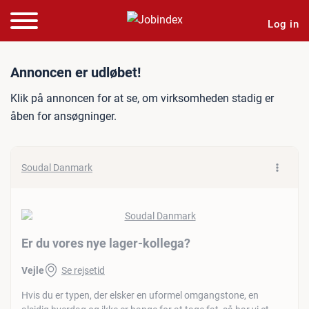
Log in
Jobannonce: Er du vores n
Annoncen er udløbet!
Klik på annoncen for at se, om virksomheden stadig er
åben for ansøgninger.
Soudal Danmark
Er du vores nye lager-kollega?
Vejle
Se rejsetid
Hvis du er typen, der elsker en uformel omgangstone, en