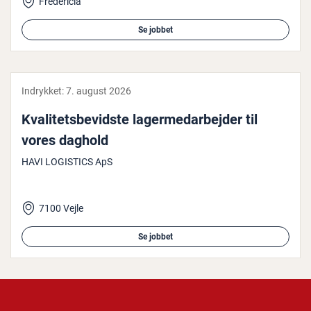
Fredericia
Se jobbet
Indrykket:
7. august 2026
Kva­li­tets­be­vid­ste la­ger­me­d­ar­bej­der til
vores daghold
HAVI LOGISTICS ApS
7100 Vejle
Se jobbet