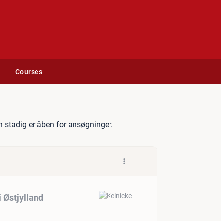
Courses
l dansk smykkehus i Østjyll
 stadig er åben for ansøgninger.
 Østjylland