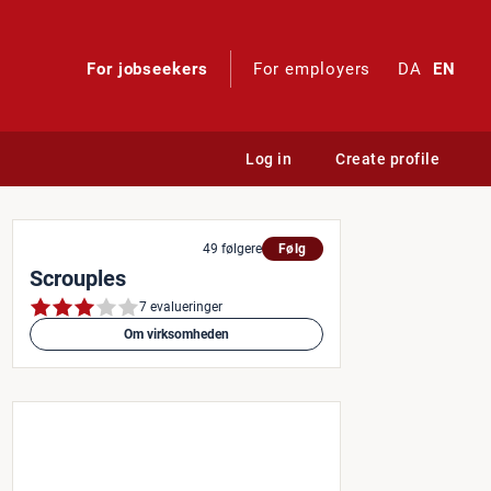
For jobseekers
For employers
DA
EN
Log in
Create profile
and
49 følgere
Følg
Scrouples
7 evalueringer
Om virksomheden