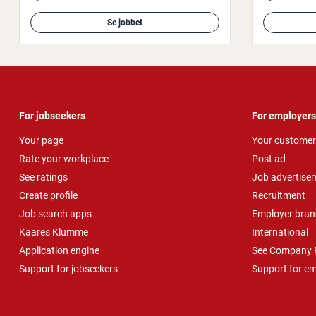
Se jobbet
For jobseekers
For employers
Your page
Your customer
Rate your workplace
Post ad
See ratings
Job advertise
Create profile
Recruitment
Job search apps
Employer bran
Kaares Klumme
International
Application engine
See Company P
Support for jobseekers
Support for e