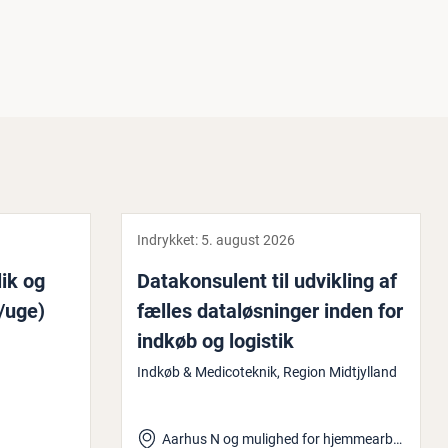
Indrykket:
5. august 2026
ik og
Da­ta­kon­su­lent til udvikling af
t/uge)
fælles da­ta­løs­nin­ger inden for
indkøb og logistik
Indkøb & Medicoteknik, Region Midtjylland
Aarhus N og mulighed for hjemmearbejde