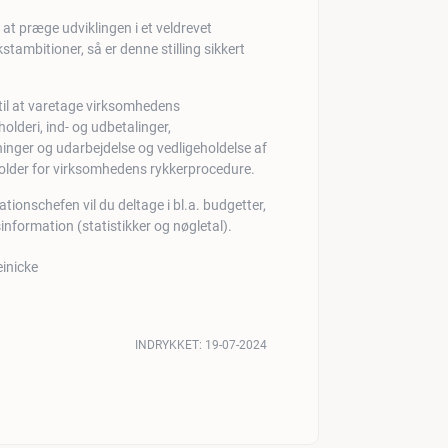
 at præge udviklingen i et veldrevet
ambitioner, så er denne stilling sikkert
 til at varetage virksomhedens
olderi, ind- og udbetalinger,
nger og udarbejdelse og vedligeholdelse af
vholder for virksomhedens rykkerprocedure.
tionschefen vil du deltage i bl.a. budgetter,
nformation (statistikker og nøgletal).
INDRYKKET:
19-07-2024