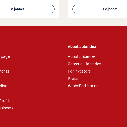
Se jobbet
Se jobbet
About Jobindex
 page
About Jobindex
Career at Jobindex
ments
For investors
Press
ding
#JobsForUkraine
rofile
mployers