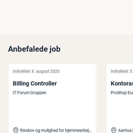
Anbefalede job
Indrykket:
6. august 2026
Indrykket:
5
Billing Con­trol­ler
Kon­to­ras
IT Forum Gruppen
ProShop Eu
Risskov og mulighed for hjemmearbejde
Aarhus