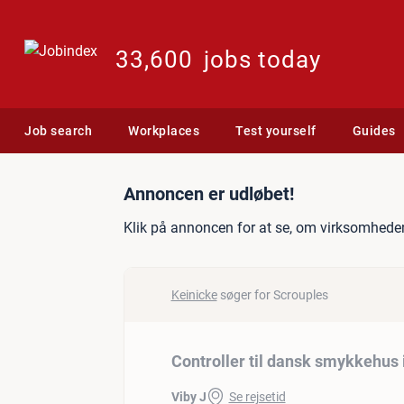
33,600
jobs today
Job search
Workplaces
Test yourself
Guides
Jobannonce: Controller ti
Annoncen er udløbet!
Klik på annoncen for at se, om virksomheden
Keinicke
søger for Scrouples
Controller til dansk smykkehus i
Viby J
Se rejsetid