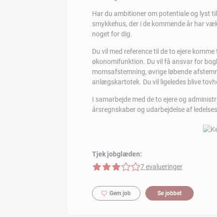
Har du ambitioner om potentiale og lyst til
smykkehus, der i de kommende år har vækst
noget for dig.
Du vil med reference til de to ejere komme
økonomifunktion. Du vil få ansvar for bogh
momsafstemning, øvrige løbende afstemni
anlægskartotek. Du vil ligeledes blive to
I samarbejde med de to ejere og administra
årsregnskaber og udarbejdelse af ledelsesi
Tjek jobglæden:
3 af 5 stjerner
7 evalueringer
Gem job
Se jobbet