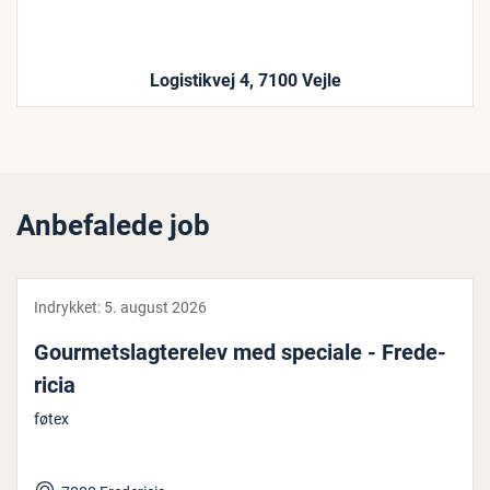
Logistikvej 4, 7100 Vejle
Anbefalede job
Indrykket:
5. august 2026
Gour­metslag­te­re­lev med speciale - Fre­de­
ri­cia
føtex