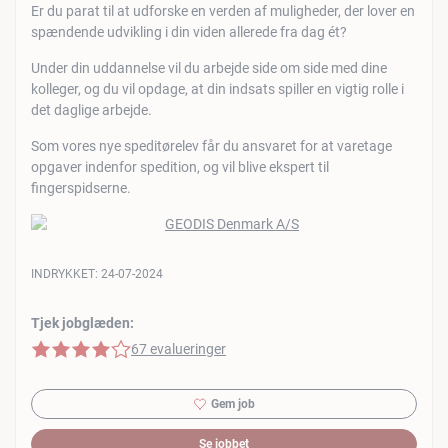
Er du parat til at udforske en verden af muligheder, der lover en
spændende udvikling i din viden allerede fra dag ét?
Under din uddannelse vil du arbejde side om side med dine
kolleger, og du vil opdage, at din indsats spiller en vigtig rolle i
det daglige arbejde.
Som vores nye speditørelev får du ansvaret for at varetage
opgaver indenfor spedition, og vil blive ekspert til
fingerspidserne.
INDRYKKET:
24-07-2024
Tjek jobglæden:
4 af 5 stjerner
67 evalueringer
Gem job
Se jobbet