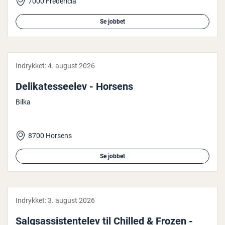
7000 Fredericia
Se jobbet
Indrykket:
4. august 2026
De­li­ka­tes­se­e­lev - Horsens
Bilka
8700 Horsens
Se jobbet
Indrykket:
3. august 2026
Salgs­as­si­sten­te­lev til Chilled & Frozen -