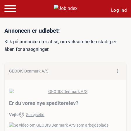
Log ind
Jobannonce: Er du vores n
Annoncen er udløbet!
Klik på annoncen for at se, om virksomheden stadig er
åben for ansøgninger.
GEODIS Denmark A/S
Er du vores nye speditørelev?
Vejle
Se rejsetid