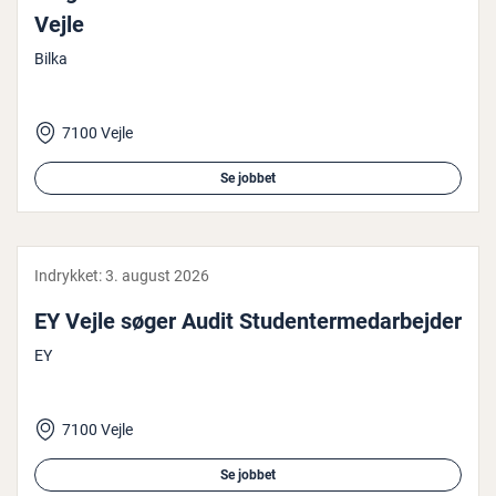
Vejle
Bilka
7100 Vejle
Se jobbet
Indrykket:
3. august 2026
EY Vejle søger Audit Stu­den­ter­me­d­ar­bej­der
EY
7100 Vejle
Se jobbet