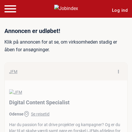
Log ind
Jobannonce: Digital Conten
Annoncen er udløbet!
Klik på annoncen for at se, om virksomheden stadig er
åben for ansøgninger.
JFM
Digital Content Specialist
Odense
Se rejsetid
Har du passion for at drive projekter og kampagner? Og er du
klar til at skabe værdi samt gøre en forskel i JFMs afdeling for