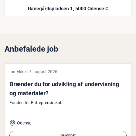
Banegårdspladsen 1, 5000 Odense C
Anbefalede job
Indrykket:
7. august 2026
Brænder du for udvikling af un­der­vis­ning
og ma­te­ri­a­ler?
Fonden for Entreprenørskab
Odense
Se jobbet