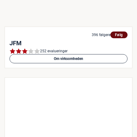
396 følgere
Følg
JFM
252 evalueringer
Om virksomheden