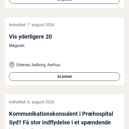
Indrykket:
7. august 2026
Vis yder­li­ge­re 20
Magasin
Odense, Aalborg, Aarhus
Se jobbet
Indrykket:
6. august 2026
Kom­mu­ni­ka­tions­kon­su­lent i Præho­spi­tal
Syd? Få stor ind­fly­del­se i et spændende