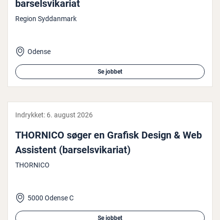
bar­selsvi­ka­ri­at
Region Syddanmark
Odense
Se jobbet
Indrykket:
6. august 2026
THORNICO søger en Grafisk Design & Web
Assistent (bar­selsvi­ka­ri­at)
THORNICO
5000 Odense C
Se jobbet