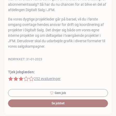
abonnementssalg? Så har du nu chancen for at blive en del af
afdelingen Digitalt Salg i JFM.
Da vores dygtige projektleder går på barsel, vil du i første
omgang overtage hendes ansvar for drift og koordinering af
projekter i Digitalt Salg. Det drejer sig både om vores egne
interne projekter og om deltagelse i tværgående projekter i
JFM. Derudover skal du udarbejde grafik i diverse formater til
vores salgskampagner.
INDRYKKET:
31-01-2023
Tjek jobglæden:
3 af 5 stjerner
252 evalueringer
Gem job
Se jobbet