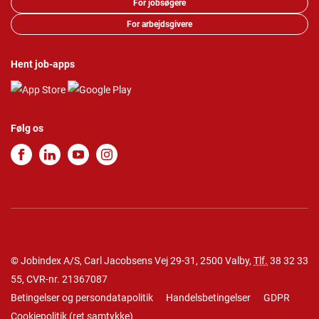
For jobsøgere
For arbejdsgivere
Hent job-apps
Følg os
© Jobindex A/S, Carl Jacobsens Vej 29-31, 2500 Valby,
Tlf.
38 32 33
55
, CVR-nr. 21367087
Betingelser og persondatapolitik
Handelsbetingelser
GDPR
Cookiepolitik
(
ret samtykke
)