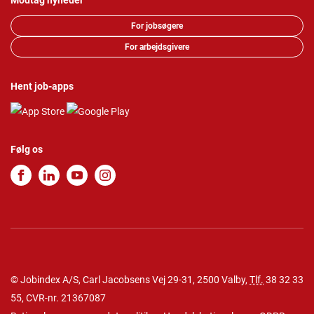
Modtag nyheder
For jobsøgere
For arbejdsgivere
Hent job-apps
Følg os
© Jobindex A/S, Carl Jacobsens Vej 29-31, 2500 Valby,
Tlf.
38 32 33
55
, CVR-nr. 21367087