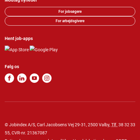
Modtag nyheder
For jobsøgere
For arbejdsgivere
Hent job-apps
Følg os
© Jobindex A/S, Carl Jacobsens Vej 29-31, 2500 Valby,
Tlf.
38 32 33
55
, CVR-nr. 21367087