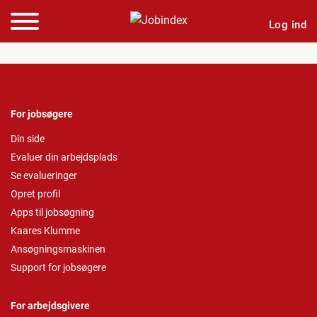
Log ind
For jobsøgere
Din side
Evaluer din arbejdsplads
Se evalueringer
Opret profil
Apps til jobsøgning
Kaares Klumme
Ansøgningsmaskinen
Support for jobsøgere
For arbejdsgivere