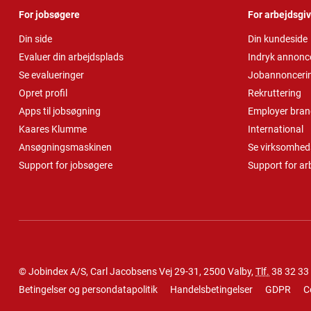
For jobsøgere
For arbejdsgi
Din side
Din kundeside
Evaluer din arbejdsplads
Indryk annonc
Se evalueringer
Jobannonceri
Opret profil
Rekruttering
Apps til jobsøgning
Employer bran
Kaares Klumme
International
Ansøgningsmaskinen
Se virksomheds
Support for jobsøgere
Support for ar
© Jobindex A/S, Carl Jacobsens Vej 29-31, 2500 Valby,
Tlf.
38 32 33
Betingelser og persondatapolitik
Handelsbetingelser
GDPR
C