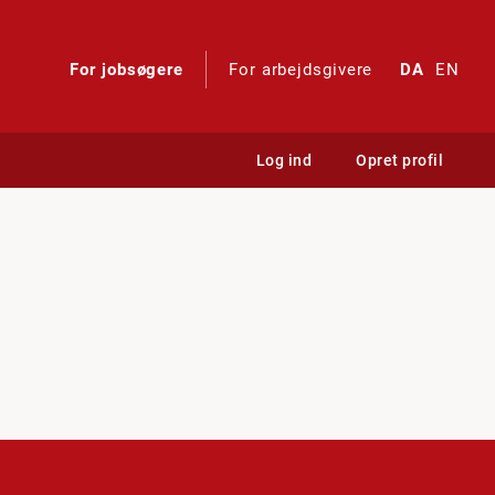
For jobsøgere
For arbejdsgivere
DA
EN
Log ind
Opret profil