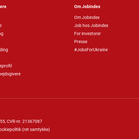
vere
Om Jobindex
Om Jobindex
e
Job hos Jobindex
ng
For investorer
Presse
ding
#JobsForUkraine
profil
bejdsgivere
 55
, CVR-nr. 21367087
ookiepolitik
(
ret samtykke
)