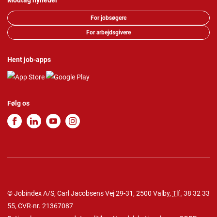
Modtag nyheder
For jobsøgere
For arbejdsgivere
Hent job-apps
Følg os
© Jobindex A/S, Carl Jacobsens Vej 29-31, 2500 Valby,
Tlf.
38 32 33
55
, CVR-nr. 21367087