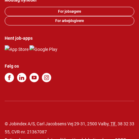
Modtag nyheder
For jobsøgere
For arbejdsgivere
Hent job-apps
Følg os
© Jobindex A/S, Carl Jacobsens Vej 29-31, 2500 Valby,
Tlf.
38 32 33
55
, CVR-nr. 21367087