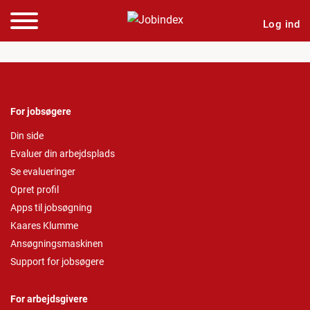
Log ind
For jobsøgere
Din side
Evaluer din arbejdsplads
Se evalueringer
Opret profil
Apps til jobsøgning
Kaares Klumme
Ansøgningsmaskinen
Support for jobsøgere
For arbejdsgivere