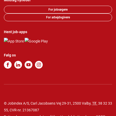
Modtag nyheder
For jobsøgere
For arbejdsgivere
Hent job-apps
Følg os
© Jobindex A/S, Carl Jacobsens Vej 29-31, 2500 Valby,
Tlf.
38 32 33
55
, CVR-nr. 21367087