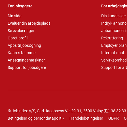
For jobsøgere
For arbejdsgi
Din side
Din kundeside
Evaluer din arbejdsplads
Indryk annonc
Se evalueringer
Jobannonceri
Opret profil
Rekruttering
Apps til jobsøgning
Employer bran
Kaares Klumme
International
Ansøgningsmaskinen
Se virksomheds
Support for jobsøgere
Support for ar
© Jobindex A/S, Carl Jacobsens Vej 29-31, 2500 Valby,
Tlf.
38 32 33
Betingelser og persondatapolitik
Handelsbetingelser
GDPR
C