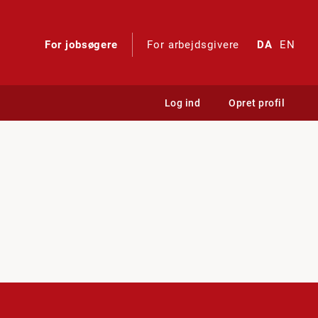
For jobsøgere
For arbejdsgivere
DA
EN
Log ind
Opret profil