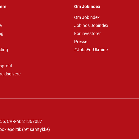
vere
Om Jobindex
Om Jobindex
e
Job hos Jobindex
ng
For investorer
Presse
ding
#JobsForUkraine
profil
bejdsgivere
 55
, CVR-nr. 21367087
ookiepolitik
(
ret samtykke
)