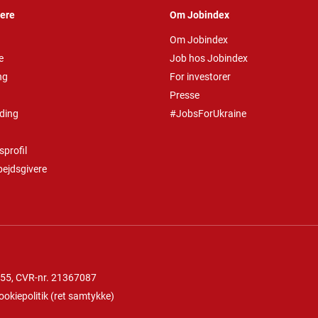
vere
Om Jobindex
Om Jobindex
e
Job hos Jobindex
ng
For investorer
Presse
ding
#JobsForUkraine
profil
bejdsgivere
 55
, CVR-nr. 21367087
ookiepolitik
(
ret samtykke
)