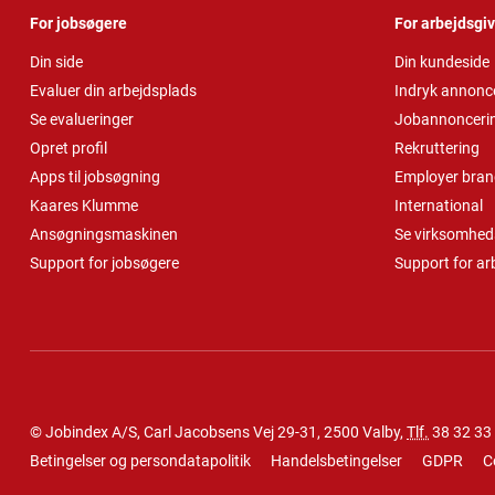
For jobsøgere
For arbejdsgi
Din side
Din kundeside
Evaluer din arbejdsplads
Indryk annonc
Se evalueringer
Jobannonceri
Opret profil
Rekruttering
Apps til jobsøgning
Employer bran
Kaares Klumme
International
Ansøgningsmaskinen
Se virksomheds
Support for jobsøgere
Support for ar
© Jobindex A/S, Carl Jacobsens Vej 29-31, 2500 Valby,
Tlf.
38 32 33
Betingelser og persondatapolitik
Handelsbetingelser
GDPR
C