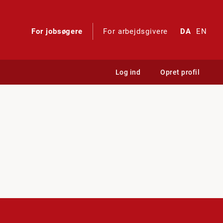
For jobsøgere
For arbejdsgivere
DA
EN
Log ind
Opret profil