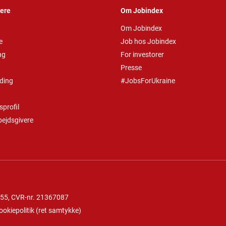
vere
Om Jobindex
Om Jobindex
e
Job hos Jobindex
ng
For investorer
Presse
ding
#JobsForUkraine
profil
bejdsgivere
 55
, CVR-nr. 21367087
ookiepolitik
(
ret samtykke
)