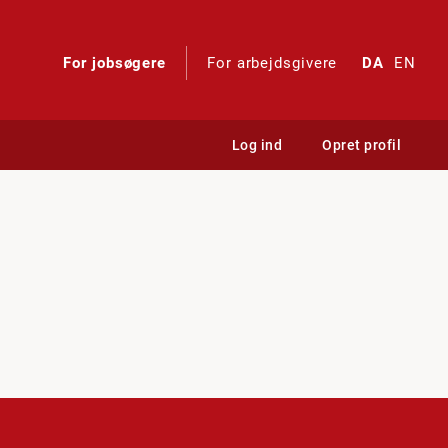
For jobsøgere
For arbejdsgivere
DA
EN
Log ind
Opret profil