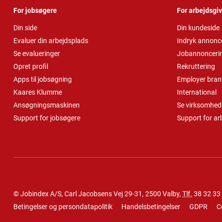
For jobsøgere
For arbejdsgi
Din side
Din kundeside
Evaluer din arbejdsplads
Indryk annonc
Se evalueringer
Jobannonceri
Opret profil
Rekruttering
Apps til jobsøgning
Employer bran
Kaares Klumme
International
Ansøgningsmaskinen
Se virksomheds
Support for jobsøgere
Support for ar
© Jobindex A/S, Carl Jacobsens Vej 29-31, 2500 Valby,
Tlf.
38 32 33
Betingelser og persondatapolitik
Handelsbetingelser
GDPR
C