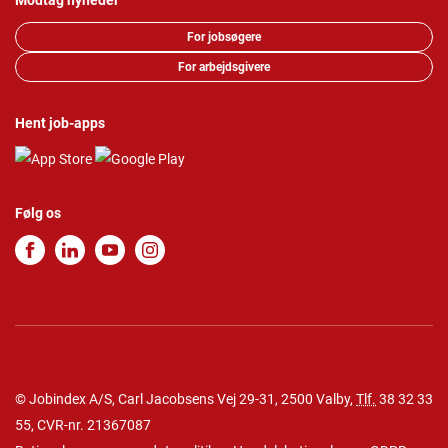
Modtag nyheder
For jobsøgere
For arbejdsgivere
Hent job-apps
Følg os
© Jobindex A/S, Carl Jacobsens Vej 29-31, 2500 Valby,
Tlf.
38 32 33
55
, CVR-nr. 21367087