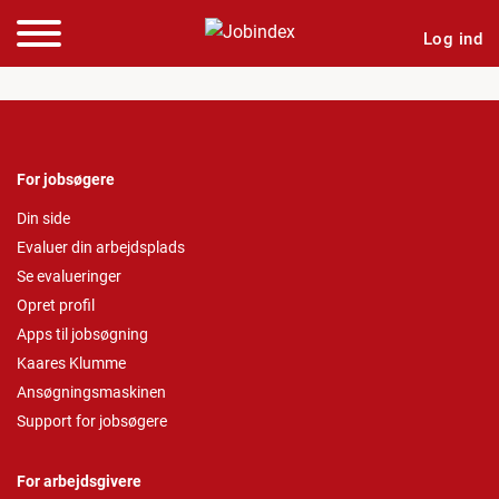
Log ind
For jobsøgere
Din side
Evaluer din arbejdsplads
Se evalueringer
Opret profil
Apps til jobsøgning
Kaares Klumme
Ansøgningsmaskinen
Support for jobsøgere
For arbejdsgivere