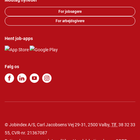
Modtag nyheder
For jobsøgere
For arbejdsgivere
Hent job-apps
Følg os
© Jobindex A/S, Carl Jacobsens Vej 29-31, 2500 Valby,
Tlf.
38 32 33
55
, CVR-nr. 21367087