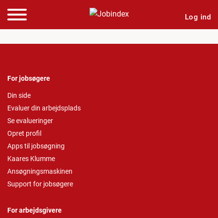
Log ind
For jobsøgere
Din side
Evaluer din arbejdsplads
Se evalueringer
Opret profil
Apps til jobsøgning
Kaares Klumme
Ansøgningsmaskinen
Support for jobsøgere
For arbejdsgivere