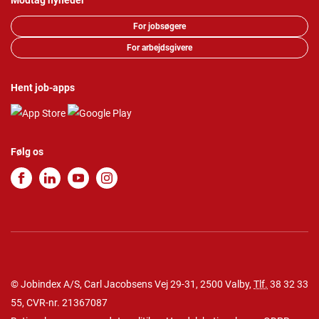
Modtag nyheder
For jobsøgere
For arbejdsgivere
Hent job-apps
Følg os
© Jobindex A/S, Carl Jacobsens Vej 29-31, 2500 Valby,
Tlf.
38 32 33
55
, CVR-nr. 21367087