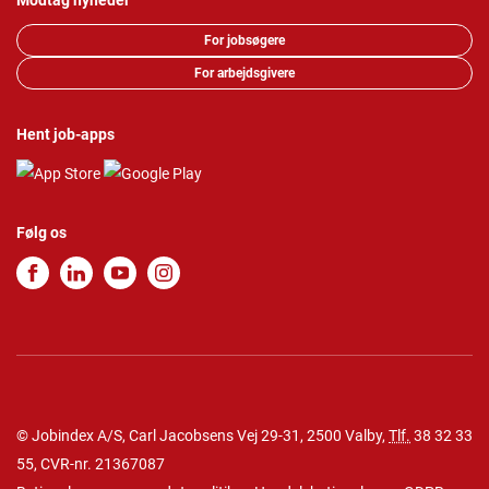
Modtag nyheder
For jobsøgere
For arbejdsgivere
Hent job-apps
Følg os
© Jobindex A/S, Carl Jacobsens Vej 29-31, 2500 Valby,
Tlf.
38 32 33
55
, CVR-nr. 21367087