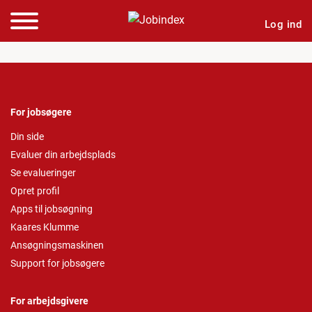
Log ind
For jobsøgere
Din side
Evaluer din arbejdsplads
Se evalueringer
Opret profil
Apps til jobsøgning
Kaares Klumme
Ansøgningsmaskinen
Support for jobsøgere
For arbejdsgivere