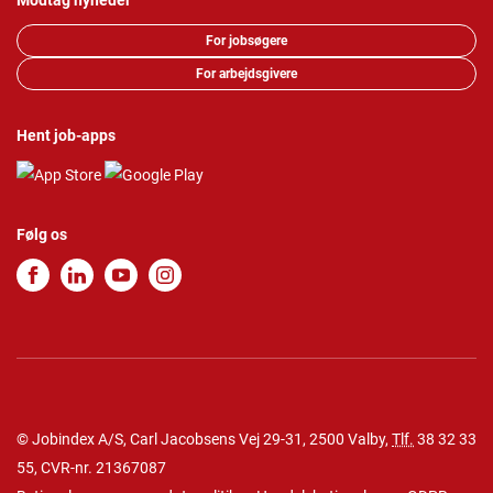
Modtag nyheder
For jobsøgere
For arbejdsgivere
Hent job-apps
Følg os
© Jobindex A/S, Carl Jacobsens Vej 29-31, 2500 Valby,
Tlf.
38 32 33
55
, CVR-nr. 21367087