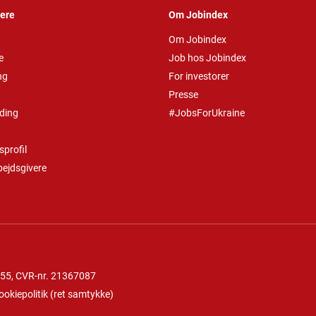
vere
Om Jobindex
Om Jobindex
e
Job hos Jobindex
ng
For investorer
Presse
ding
#JobsForUkraine
profil
bejdsgivere
 55
, CVR-nr. 21367087
ookiepolitik
(
ret samtykke
)