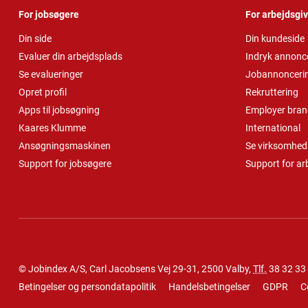
For jobsøgere
For arbejdsgi
Din side
Din kundeside
Evaluer din arbejdsplads
Indryk annonc
Se evalueringer
Jobannonceri
Opret profil
Rekruttering
Apps til jobsøgning
Employer bran
Kaares Klumme
International
Ansøgningsmaskinen
Se virksomheds
Support for jobsøgere
Support for ar
© Jobindex A/S, Carl Jacobsens Vej 29-31, 2500 Valby,
Tlf.
38 32 33
Betingelser og persondatapolitik
Handelsbetingelser
GDPR
C