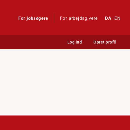
For jobsøgere
For arbejdsgivere
DA
EN
Log ind
Opret profil