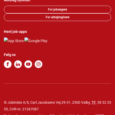
Modtag nyheder
For jobsøgere
For arbejdsgivere
Hent job-apps
Følg os
© Jobindex A/S, Carl Jacobsens Vej 29-31, 2500 Valby,
Tlf.
38 32 33
55
, CVR-nr. 21367087