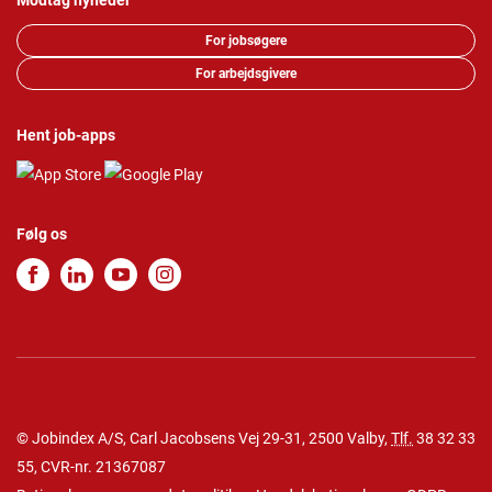
Modtag nyheder
For jobsøgere
For arbejdsgivere
Hent job-apps
Følg os
© Jobindex A/S, Carl Jacobsens Vej 29-31, 2500 Valby,
Tlf.
38 32 33
55
, CVR-nr. 21367087