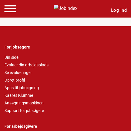
Log ind
For jobsøgere
Din side
Evaluer din arbejdsplads
Se evalueringer
Opret profil
Apps til jobsøgning
Kaares Klumme
Ansøgningsmaskinen
Support for jobsøgere
For arbejdsgivere