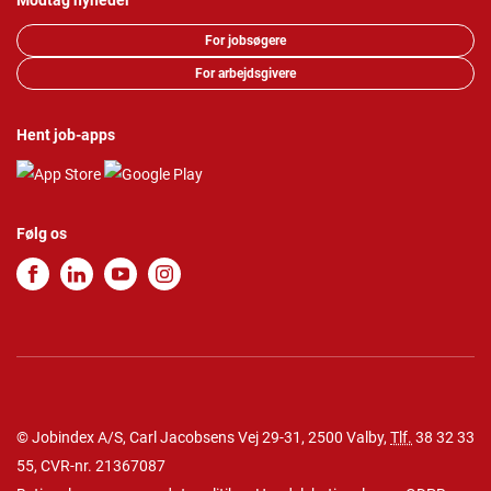
Modtag nyheder
For jobsøgere
For arbejdsgivere
Hent job-apps
Følg os
© Jobindex A/S, Carl Jacobsens Vej 29-31, 2500 Valby,
Tlf.
38 32 33
55
, CVR-nr. 21367087