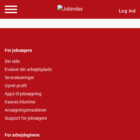
Log ind
For jobsøgere
Din side
Evaluer din arbejdsplads
Se evalueringer
Opret profil
Apps til jobsøgning
Kaares Klumme
Ansøgningsmaskinen
Support for jobsøgere
For arbejdsgivere