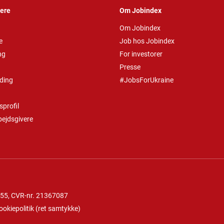
vere
Om Jobindex
Om Jobindex
e
Job hos Jobindex
ng
For investorer
Presse
ding
#JobsForUkraine
profil
bejdsgivere
 55
, CVR-nr. 21367087
ookiepolitik
(
ret samtykke
)