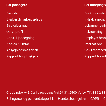
For jobsøgere
For arbejdsgi
Din side
Din kundeside
Evaluer din arbejdsplads
Indryk annonc
Se evalueringer
Jobannonceri
Opret profil
Rekruttering
Apps til jobsøgning
Employer bran
Kaares Klumme
International
Ansøgningsmaskinen
Se virksomheds
Support for jobsøgere
Support for ar
© Jobindex A/S, Carl Jacobsens Vej 29-31, 2500 Valby,
Tlf.
38 32 33
Betingelser og persondatapolitik
Handelsbetingelser
GDPR
C