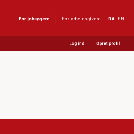
For jobsøgere
For arbejdsgivere
DA
EN
Log ind
Opret profil