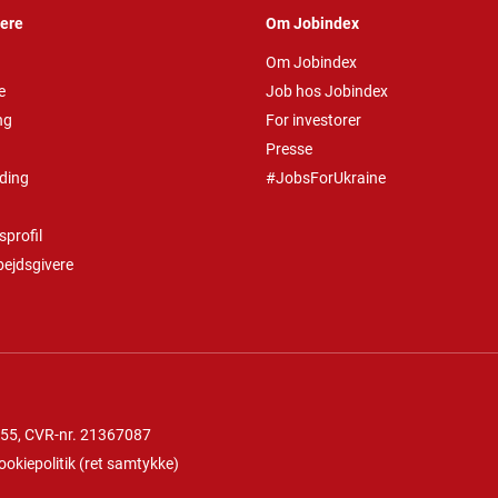
vere
Om Jobindex
Om Jobindex
e
Job hos Jobindex
ng
For investorer
Presse
ding
#JobsForUkraine
profil
bejdsgivere
 55
, CVR-nr. 21367087
ookiepolitik
(
ret samtykke
)