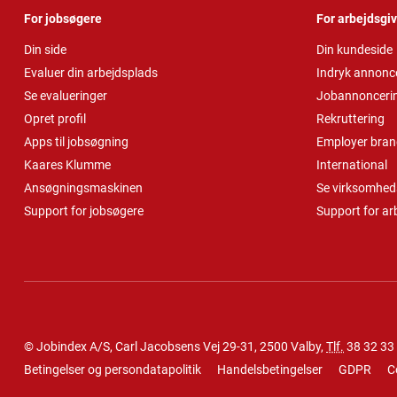
For jobsøgere
For arbejdsgi
Din side
Din kundeside
Evaluer din arbejdsplads
Indryk annonc
Se evalueringer
Jobannonceri
Opret profil
Rekruttering
Apps til jobsøgning
Employer bran
Kaares Klumme
International
Ansøgningsmaskinen
Se virksomheds
Support for jobsøgere
Support for ar
© Jobindex A/S, Carl Jacobsens Vej 29-31, 2500 Valby,
Tlf.
38 32 33
Betingelser og persondatapolitik
Handelsbetingelser
GDPR
C