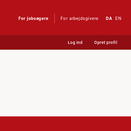
For jobsøgere
For arbejdsgivere
DA
EN
Log ind
Opret profil