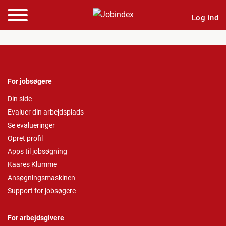
Log ind
For jobsøgere
Din side
Evaluer din arbejdsplads
Se evalueringer
Opret profil
Apps til jobsøgning
Kaares Klumme
Ansøgningsmaskinen
Support for jobsøgere
For arbejdsgivere