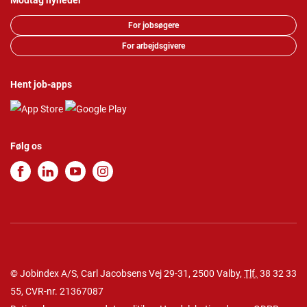
Modtag nyheder
For jobsøgere
For arbejdsgivere
Hent job-apps
Følg os
© Jobindex A/S, Carl Jacobsens Vej 29-31, 2500 Valby,
Tlf.
38 32 33
55
, CVR-nr. 21367087