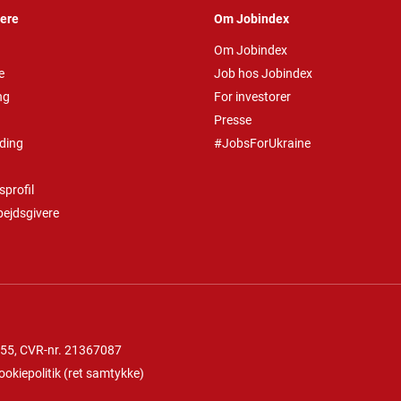
vere
Om Jobindex
Om Jobindex
e
Job hos Jobindex
ng
For investorer
Presse
ding
#JobsForUkraine
profil
bejdsgivere
 55
, CVR-nr. 21367087
ookiepolitik
(
ret samtykke
)