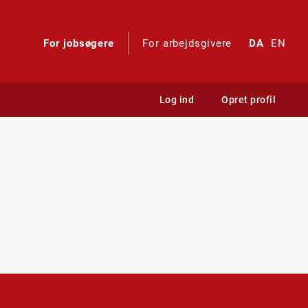
For jobsøgere
For arbejdsgivere
DA
EN
Log ind
Opret profil