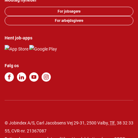
Modtag nyheder
For jobsøgere
For arbejdsgivere
Hent job-apps
Følg os
© Jobindex A/S, Carl Jacobsens Vej 29-31, 2500 Valby,
Tlf.
38 32 33
55
, CVR-nr. 21367087