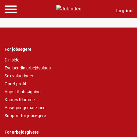
Log ind
For jobsøgere
Din side
Evaluer din arbejdsplads
Se evalueringer
Opret profil
Apps til jobsøgning
Kaares Klumme
Ansøgningsmaskinen
Support for jobsøgere
For arbejdsgivere