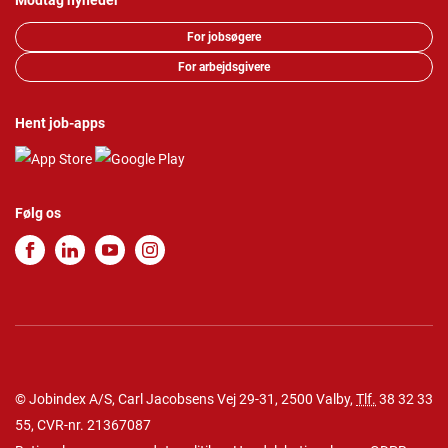
Modtag nyheder
For jobsøgere
For arbejdsgivere
Hent job-apps
Følg os
© Jobindex A/S, Carl Jacobsens Vej 29-31, 2500 Valby,
Tlf.
38 32 33
55
, CVR-nr. 21367087