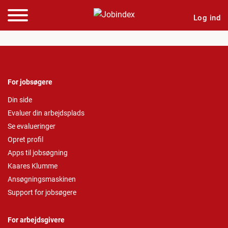
Log ind
For jobsøgere
Din side
Evaluer din arbejdsplads
Se evalueringer
Opret profil
Apps til jobsøgning
Kaares Klumme
Ansøgningsmaskinen
Support for jobsøgere
For arbejdsgivere