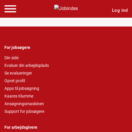
Log ind
For jobsøgere
Din side
Evaluer din arbejdsplads
Se evalueringer
Opret profil
Apps til jobsøgning
Kaares Klumme
Ansøgningsmaskinen
Support for jobsøgere
For arbejdsgivere