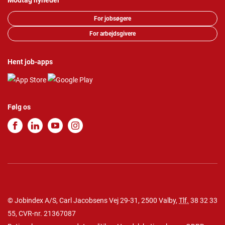
Modtag nyheder
For jobsøgere
For arbejdsgivere
Hent job-apps
Følg os
© Jobindex A/S, Carl Jacobsens Vej 29-31, 2500 Valby,
Tlf.
38 32 33
55
, CVR-nr. 21367087