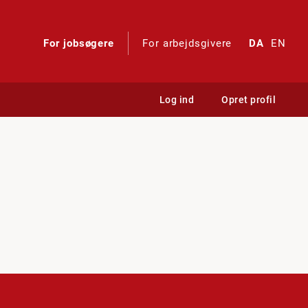
For jobsøgere
For arbejdsgivere
DA
EN
Log ind
Opret profil