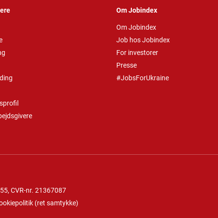
vere
Om Jobindex
Om Jobindex
e
Job hos Jobindex
ng
For investorer
Presse
ding
#JobsForUkraine
profil
bejdsgivere
 55
, CVR-nr. 21367087
ookiepolitik
(
ret samtykke
)