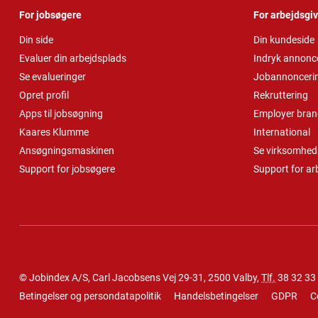
For jobsøgere
For arbejdsgi
Din side
Din kundeside
Evaluer din arbejdsplads
Indryk annonc
Se evalueringer
Jobannonceri
Opret profil
Rekruttering
Apps til jobsøgning
Employer bran
Kaares Klumme
International
Ansøgningsmaskinen
Se virksomheds
Support for jobsøgere
Support for ar
© Jobindex A/S, Carl Jacobsens Vej 29-31, 2500 Valby,
Tlf.
38 32 33
Betingelser og persondatapolitik
Handelsbetingelser
GDPR
C