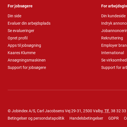
For jobsøgere
For arbejdsgi
Din side
Din kundeside
Evaluer din arbejdsplads
Indryk annonc
Se evalueringer
Jobannonceri
Opret profil
Rekruttering
Apps til jobsøgning
Employer bran
Kaares Klumme
International
Ansøgningsmaskinen
Se virksomheds
Support for jobsøgere
Support for ar
© Jobindex A/S, Carl Jacobsens Vej 29-31, 2500 Valby,
Tlf.
38 32 33
Betingelser og persondatapolitik
Handelsbetingelser
GDPR
C