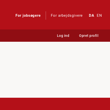
For jobsøgere
For arbejdsgivere
DA
EN
Log ind
Opret profil