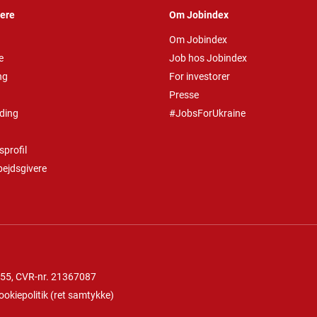
vere
Om Jobindex
Om Jobindex
e
Job hos Jobindex
ng
For investorer
Presse
ding
#JobsForUkraine
profil
bejdsgivere
 55
, CVR-nr. 21367087
ookiepolitik
(
ret samtykke
)