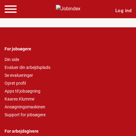
Log ind
For jobsøgere
Din side
Evaluer din arbejdsplads
Se evalueringer
Opret profil
Apps til jobsøgning
Kaares Klumme
Ansøgningsmaskinen
Support for jobsøgere
For arbejdsgivere