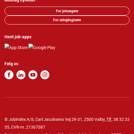
Modtag nyheder
For jobsøgere
For arbejdsgivere
Hent job-apps
Følg os
© Jobindex A/S, Carl Jacobsens Vej 29-31, 2500 Valby,
Tlf.
38 32 33
55
, CVR-nr. 21367087