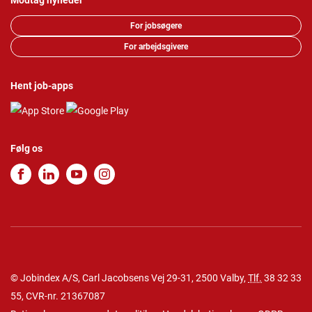
Modtag nyheder
For jobsøgere
For arbejdsgivere
Hent job-apps
Følg os
© Jobindex A/S, Carl Jacobsens Vej 29-31, 2500 Valby,
Tlf.
38 32 33
55
, CVR-nr. 21367087