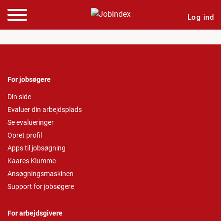
Log ind
For jobsøgere
Din side
Evaluer din arbejdsplads
Se evalueringer
Opret profil
Apps til jobsøgning
Kaares Klumme
Ansøgningsmaskinen
Support for jobsøgere
For arbejdsgivere