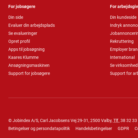
For jobsøgere
For arbejdsgi
Din side
Din kundeside
Evaluer din arbejdsplads
Indryk annonc
Se evalueringer
Jobannonceri
Opret profil
Rekruttering
Apps til jobsøgning
Employer bran
Kaares Klumme
International
Ansøgningsmaskinen
Se virksomheds
Support for jobsøgere
Support for ar
© Jobindex A/S, Carl Jacobsens Vej 29-31, 2500 Valby,
Tlf.
38 32 33
Betingelser og persondatapolitik
Handelsbetingelser
GDPR
C