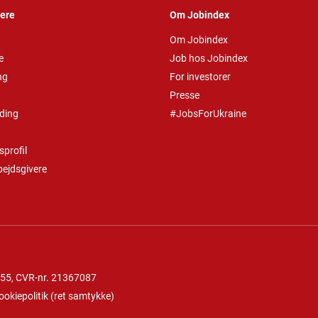
vere
Om Jobindex
Om Jobindex
e
Job hos Jobindex
ng
For investorer
Presse
ding
#JobsForUkraine
profil
bejdsgivere
 55
, CVR-nr. 21367087
ookiepolitik
(
ret samtykke
)