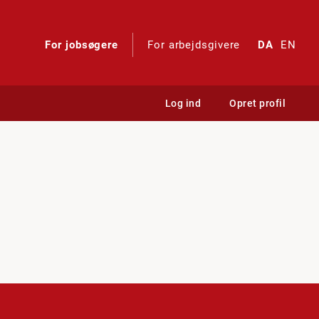
For jobsøgere
For arbejdsgivere
DA
EN
Log ind
Opret profil