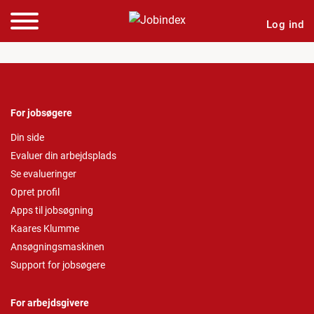
Log ind
For jobsøgere
Din side
Evaluer din arbejdsplads
Se evalueringer
Opret profil
Apps til jobsøgning
Kaares Klumme
Ansøgningsmaskinen
Support for jobsøgere
For arbejdsgivere