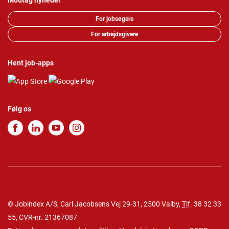
Modtag nyheder
For jobsøgere
For arbejdsgivere
Hent job-apps
Følg os
© Jobindex A/S, Carl Jacobsens Vej 29-31, 2500 Valby,
Tlf.
38 32 33
55
, CVR-nr. 21367087