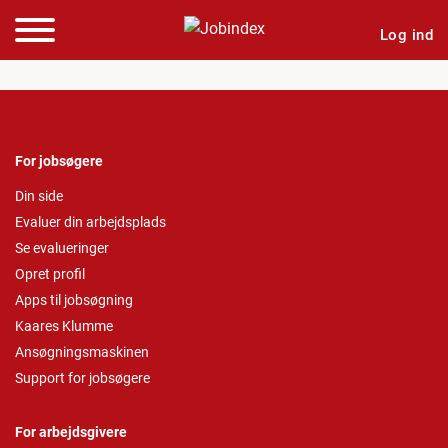
Log ind
For jobsøgere
Din side
Evaluer din arbejdsplads
Se evalueringer
Opret profil
Apps til jobsøgning
Kaares Klumme
Ansøgningsmaskinen
Support for jobsøgere
For arbejdsgivere