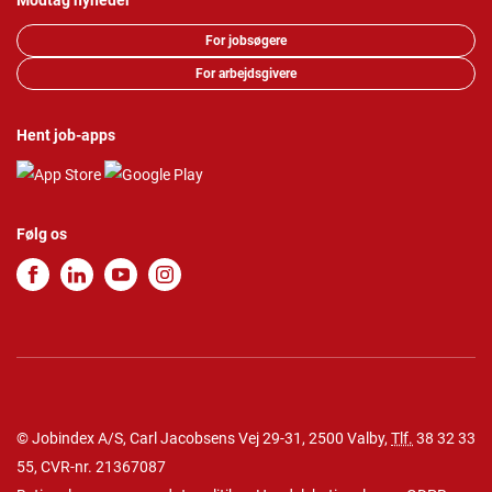
Modtag nyheder
For jobsøgere
For arbejdsgivere
Hent job-apps
Følg os
© Jobindex A/S, Carl Jacobsens Vej 29-31, 2500 Valby,
Tlf.
38 32 33
55
, CVR-nr. 21367087