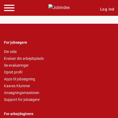
Log ind
For jobsøgere
Din side
Evaluer din arbejdsplads
Se evalueringer
Opret profil
Apps til jobsøgning
Kaares Klumme
Ansøgningsmaskinen
Support for jobsøgere
For arbejdsgivere