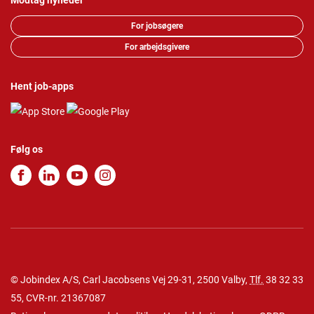
Modtag nyheder
For jobsøgere
For arbejdsgivere
Hent job-apps
Følg os
© Jobindex A/S, Carl Jacobsens Vej 29-31, 2500 Valby,
Tlf.
38 32 33
55
, CVR-nr. 21367087